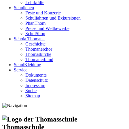
Lehrkräfte
Schulleben
Feste und Konzerte
Schulfahrten und Exkursionen
PhanThom
Preise und Wettbewerbe
SchulShop
Schola Thomana
Geschichte
Thomanerchor
Thomaskirche
Thomanerbund
SchulKleidung
Service
Dokumente
Datenschutz
Impressum
Suche
Sitemap
Thomasschule