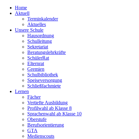
Home
Aktuell
Terminkalender
Aktuelles
Unsere Schule
Hausordnung
Schulleitung
Sekretariat
Beratungslehrkräfte
SchülerRat
Elternrat
Gremien
Schulbibliothek
Speiseversorgung
Schließfachmiete
Lernen
Fächer
Vertiefte Ausbildung
Profilwahl ab Klasse 8
Sprachenwahl ab Klasse 10
Oberstufe
Berufsorientierung
GTA
Medienscouts