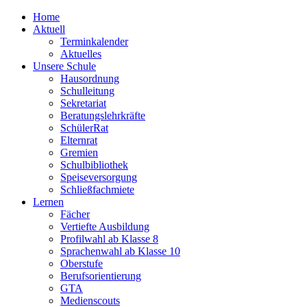
Home
Aktuell
Terminkalender
Aktuelles
Unsere Schule
Hausordnung
Schulleitung
Sekretariat
Beratungslehrkräfte
SchülerRat
Elternrat
Gremien
Schulbibliothek
Speiseversorgung
Schließfachmiete
Lernen
Fächer
Vertiefte Ausbildung
Profilwahl ab Klasse 8
Sprachenwahl ab Klasse 10
Oberstufe
Berufsorientierung
GTA
Medienscouts