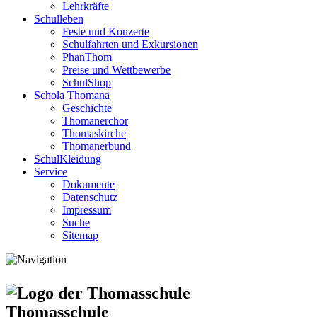
Lehrkräfte
Schulleben
Feste und Konzerte
Schulfahrten und Exkursionen
PhanThom
Preise und Wettbewerbe
SchulShop
Schola Thomana
Geschichte
Thomanerchor
Thomaskirche
Thomanerbund
SchulKleidung
Service
Dokumente
Datenschutz
Impressum
Suche
Sitemap
Thomasschule